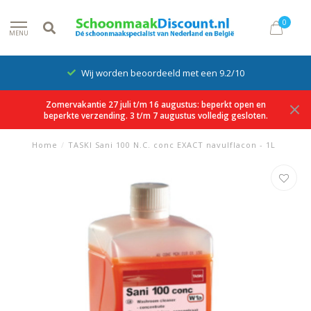
0
MENU
Wij worden beoordeeld met een 9.2/10
Zomervakantie 27 juli t/m 16 augustus: beperkt open en
beperkte verzending. 3 t/m 7 augustus volledig gesloten.
Home
/
TASKI Sani 100 N.C. conc EXACT navulflacon - 1L