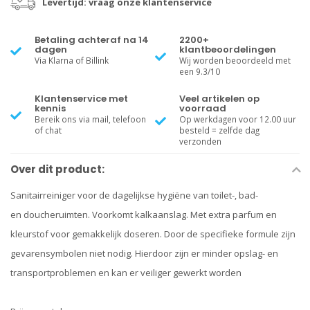
Levertijd: vraag onze klantenservice
Betaling achteraf na 14
2200+
dagen
klantbeoordelingen
Via Klarna of Billink
Wij worden beoordeeld met
een 9.3/10
Klantenservice met
Veel artikelen op
kennis
voorraad
Bereik ons via mail, telefoon
Op werkdagen voor 12.00 uur
of chat
besteld = zelfde dag
verzonden
Over dit product:
Sanitairreiniger voor de dagelijkse hygiëne van toilet-, bad-
en doucheruimten. Voorkomt kalkaanslag. Met extra parfum en
kleurstof voor gemakkelijk doseren. Door de specifieke formule zijn
gevarensymbolen niet nodig. Hierdoor zijn er minder opslag- en
transportproblemen en kan er veiliger gewerkt worden