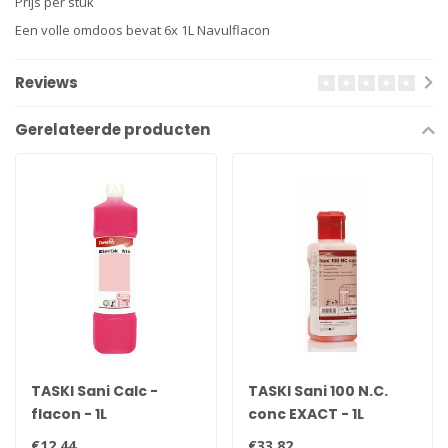
Prijs per stuk
Een volle omdoos bevat 6x 1L Navulflacon
Reviews
Gerelateerde producten
TASKI Sani Calc -
TASKI Sani 100 N.C.
flacon - 1L
conc EXACT - 1L
€12,44
€33,82