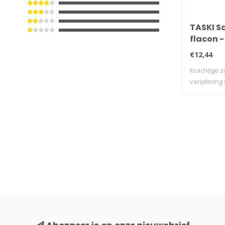
TASKI Sa
flacon - 
€12,44
Krachtige z
verijdering 