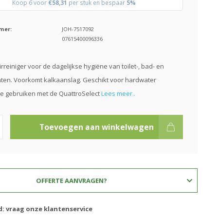
Koop 6 voor
€58,31
per stuk en bespaar
5%
mer:
JOH-7517092
07615400096336
rreiniger voor de dagelijkse hygiëne van toilet-, bad- en
ten. Voorkomt kalkaanslag. Geschikt voor hardwater
e gebruiken met de QuattroSelect
Lees meer..
Toevoegen aan winkelwagen
OFFERTE AANVRAGEN?
d: vraag onze klantenservice