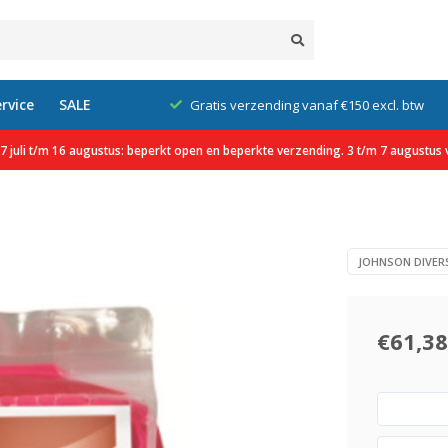
rvice
SALE
klanten
Gratis verzending vanaf €150 excl. btw
 juli t/m 16 augustus: beperkt open en beperkte verzending. 3 t/m 7 augustus v
JOHNSON DIVER
€61,38