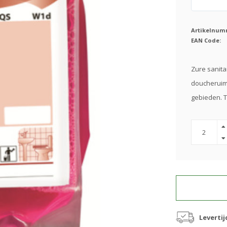
Artikelnum
EAN Code:
Zure sanitai
doucheruim
gebieden. T
Levertij