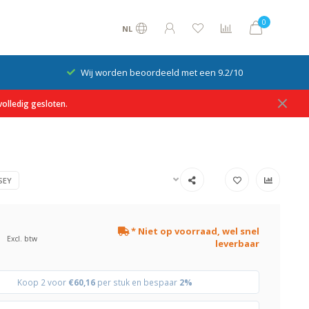
0
NL
Wij worden beoordeeld met een 9.2/10
olledig gesloten.
SEY
* Niet op voorraad, wel snel
Excl. btw
leverbaar
Koop 2 voor
€60,16
per stuk en bespaar
2%