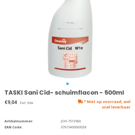
TASKI Sani Cid- schuimflacon - 500ml
€9,04
* Niet op voorraad, wel
Excl. btw
snel leverbaar
Artikelnummer:
JOH-7513960
EAN Code:
07615400069538