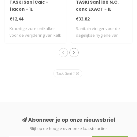
TASKI Sani Calc -
TASKI Sani 100 N.C.
flacon - 1L
conc EXACT - 1L
€12,44
€33,82
Krachtige zure ontkalker
Sanitairreiniger voor de
voor de verijdering van kalk
dagelijkse hygiëne van
op all..
toilet-, bad..
Taski Sani
(46)
Abonneer je op onze nieuwsbrief
Blijf op de hoogte over onze laatste acties