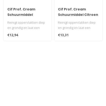
Cif Prof. Cream
Cif Prof. Cream
Schuurmiddel
Schuurmiddel Citroen
Normaal 2 L
2 L
Reinigt oppervlakken diep
Reinigt oppervlakken diep
en grondig en laat een
en grondig en laat een
brandschoon, glanzend
brandschoon, glanzend
€12,94
€13,31
oppervlak..
oppervlak..