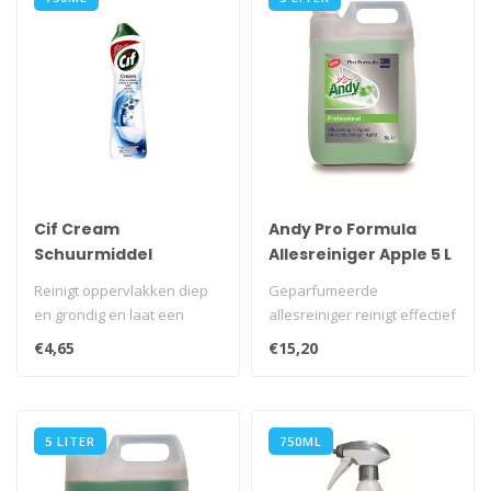
Cif Cream
Andy Pro Formula
Schuurmiddel
Allesreiniger Apple 5 L
Normaal 750 ml
Reinigt oppervlakken diep
Geparfumeerde
en grondig en laat een
allesreiniger reinigt effectief
brandschoon, glanzend
en geeft bovendien een
€4,65
€15,20
oppervlak..
langdurige ..
5 LITER
750ML