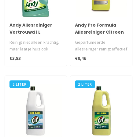
Andy Allesreiniger
Andy Pro Formula
Vertrouwd 1 L
Allesreiniger Citroen
Fris 2 L
Reinigt niet alleen krachtig,
Geparfumeerde
maar laat je huis ook
allesreiniger reinigt effectief
stralend fris achter. Verfri..
en geeft bovendien een
€3,83
€9,46
langdurige ..
2 LITER
2 LITER