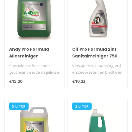
Andy Pro Formula
Cif Pro Formula 2in1
Allesreiniger
Sanitairreiniger 750
Vertrouwd 5 L
ml sproeiflacon
Speciale professionele,
Verwijdert kalkaanslag, vuil-
geconcentreerde dagelijkse
en zeepresten en biedt een
allesreiniger met een
schitterend resultaat m..
€15,20
€10,23
heerlij..
5 LITER
2 LITER