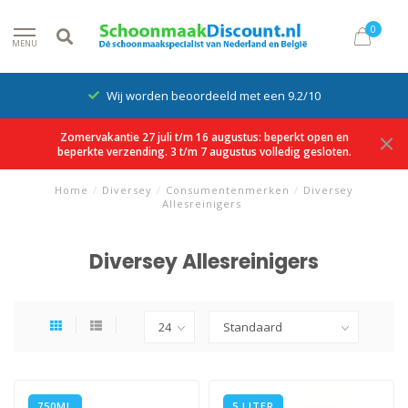
0
MENU
Wij worden beoordeeld met een 9.2/10
Zomervakantie 27 juli t/m 16 augustus: beperkt open en
beperkte verzending. 3 t/m 7 augustus volledig gesloten.
Home
/
Diversey
/
Consumentenmerken
/
Diversey
Allesreinigers
Diversey Allesreinigers
750ML
5 LITER