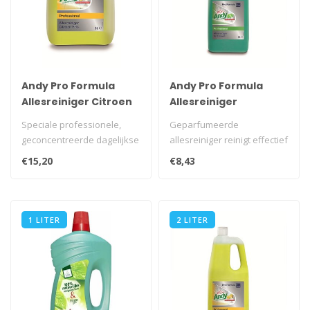
Andy Pro Formula
Andy Pro Formula
Allesreiniger Citroen
Allesreiniger
Fris 5 L
Vertrouwd 2 L
Speciale professionele,
Geparfumeerde
geconcentreerde dagelijkse
allesreiniger reinigt effectief
allesreiniger met een
en geeft bovendien een
€15,20
€8,43
heerlij..
langdurige ..
1 LITER
2 LITER