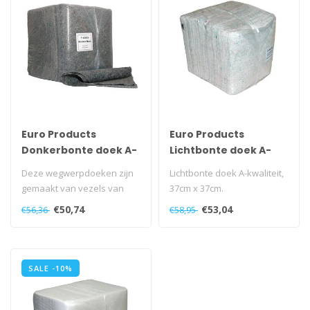
Euro Products
Euro Products
Donkerbonte doek A-
Lichtbonte doek A-
kwaliteit, 37cm x 37cm
kwaliteit, 37cm x 37cm
Deze wegwerpdoeken zijn
Lichtbonte doek A-kwaliteit,
gemaakt van vezels van
37cm x 37cm.
overwegend katoen. De
€50,74
€53,04
€56,36
€58,95
doeken hebb..
SALE -10%