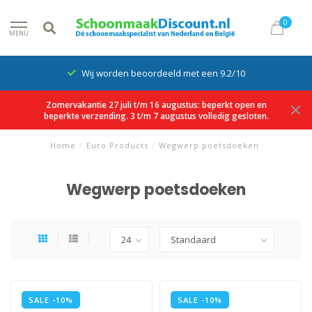
0
MENU
Wij worden beoordeeld met een 9.2/10
Zomervakantie 27 juli t/m 16 augustus: beperkt open en
beperkte verzending. 3 t/m 7 augustus volledig gesloten.
Home
/
Euro Products
/
Wegwerp poetsdoeken
Wegwerp poetsdoeken
SALE -10%
SALE -10%