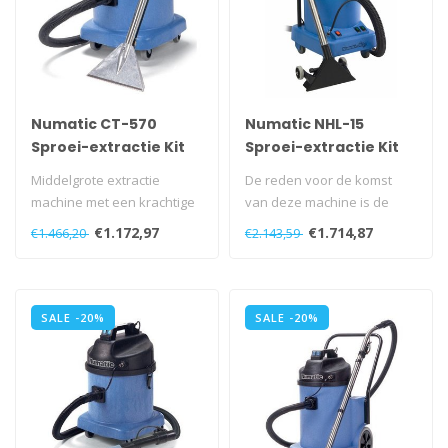
Numatic CT-570
Numatic NHL-15
Sproei-extractie Kit
Sproei-extractie Kit
A41 blauw
BS27 blauw
Middelgrote extractie
De reden voor de komst
machine met een krachtige
van deze machine is de
1200W motor. De ketel is
vraag vanuit de markt naar
€1.172,97
€1.714,87
€1.466,20
€2.143,59
gemaakt..
een sne..
SALE -20%
SALE -20%