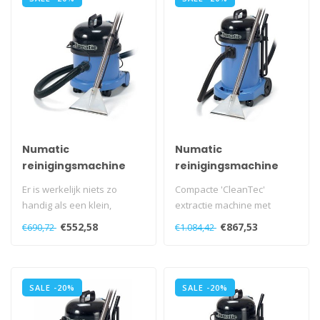
Numatic
Numatic
reinigingsmachine
reinigingsmachine
CT-370 Sproei-
CT-470 Sproei-
Er is werkelijk niets zo
Compacte 'CleanTec'
extractie Kit A26A
extractie Kit A26
handig als een klein,
extractie machine met
blauw
blauw
compact Cleantec-
dezelfde eigenschappen en
€552,58
€867,53
€690,72
€1.084,42
apparaat...
resultaten a..
SALE -20%
SALE -20%