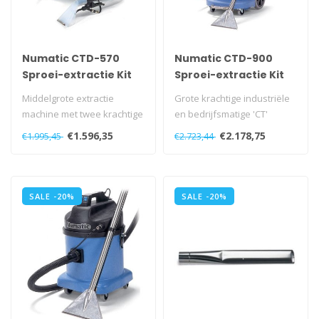
Numatic CTD-570
Numatic CTD-900
Sproei-extractie Kit
Sproei-extractie Kit
A42 blauw
A41 Blauw
Middelgrote extractie
Grote krachtige industriële
machine met twee krachtige
en bedrijfsmatige 'CT'
1200W motoren. De ketel is
extractie machine met een
€1.596,35
€2.178,75
€1.995,45
€2.723,44
gema..
24..
SALE -20%
SALE -20%