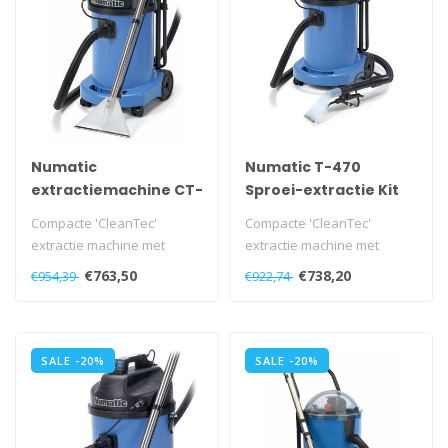
Numatic
Numatic T-470
extractiemachine CT-
Sproei-extractie Kit
470 Sproei-extractie
A42 Blauw
Compacte 'CleanTec'
Compacte 'CleanTec'
Kit A40 blauw
extractie machine met
extractie machine met
dezelfde eigenschappen en
dezelfde eigenschappen en
€763,50
€738,20
€954,39
€922,74
resultaten a..
resultaten a..
SALE -20%
SALE -20%