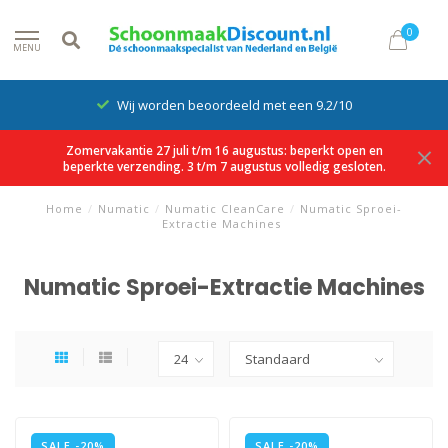
0
MENU
Wij worden beoordeeld met een 9.2/10
Zomervakantie 27 juli t/m 16 augustus: beperkt open en
beperkte verzending. 3 t/m 7 augustus volledig gesloten.
Home
/
Numatic
/
Numatic CleanCare
/
Numatic Sproei-
Extractie Machines
Numatic Sproei-Extractie Machines
SALE -20%
SALE -20%