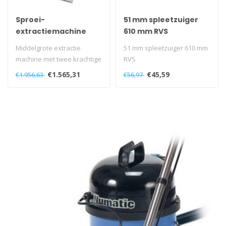
Sproei-
51 mm spleetzuiger
extractiemachine
610 mm RVS
CTD570-2 blauw met
Middelgrote extractie
51 mm spleetzuiger 610 mm
kit A41A
machine met twee krachtige
RVS
1060W motoren...
€1.565,31
€45,59
€1.956,63
€56,97