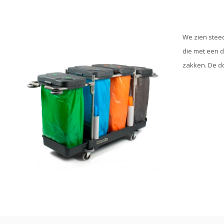
We zien steed
die met een d
zakken. De do