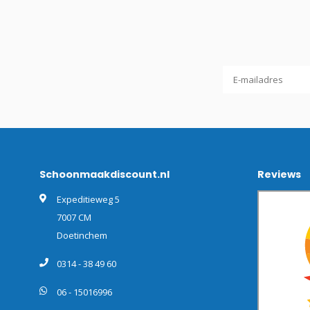
Schoonmaakdiscount.nl
Reviews
Expeditieweg 5
7007 CM
Doetinchem
0314 - 38 49 60
06 - 15016996