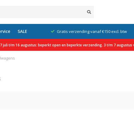
rvice
SALE
klanten
Gratis verzending vanaf €150 excl. btw
 juli t/m 16 augustus: beperkt open en beperkte verzending. 3 t/m 7 augustus v
elwagens
s