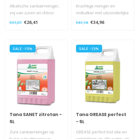
Alkalische sanitairreiniger,
Krachtige reiniger en
vrij van zuren en chloor.
ontkalker met uitzonderlijke
milieu-eigenschappen..
€26,41
€34,96
€31,07
€41,14
SALE -15%
SALE -15%
Tana SANET zitrotan -
Tana GREASE perfect
5L
- 5L
Zure sanitairreiniger op
GREASE perfect lost olie en
basis van citroenzuur.
vetvlekken op alle water- en