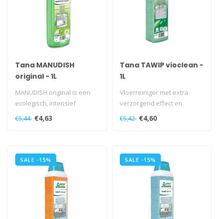
Tana MANUDISH
Tana TAWIP vioclean -
original - 1L
1L
MANUDISH original is een
Vloerreiniger met extra
ecologisch, intensief
verzorgend effect en
afwasmiddel.
uitzonderlijke milieu-
€4,63
€4,60
€5,44
€5,42
eigenschappen..
SALE -15%
SALE -15%