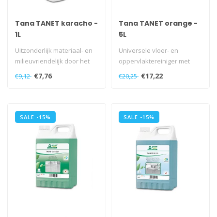
Tana TANET karacho -
Tana TANET orange -
1L
5L
Uitzonderlijk materiaal- en
Universele vloer- en
milieuvriendelijk door het
oppervlaktereiniger met
ontbreken van
uitzonderlijke milieu-
€7,76
€17,22
€9,12
€20,25
grensvlakac..
eigenschappen..
SALE -15%
SALE -15%