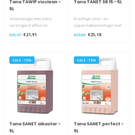
Tana TAWIP vioclean -
Tana TANET SR 15 - 5L
5L
Vloerreiniger met extra
Krachtige vloer- en
verzorgend effect en
oppervlakkenreiniger met
uitzonderlijke milieu-
uitzonderlijke milieu-
€21,91
€25,18
€25,77
€29,63
eigenschappen..
eigenschappen..
SALE -15%
SALE -15%
Tana SANET alkastar -
Tana SANET perfect -
5L
5L