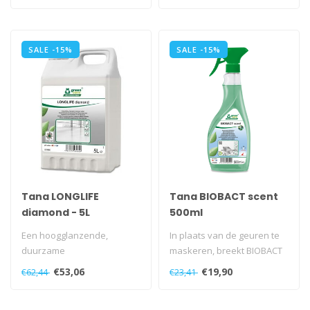
reini..
SALE -15%
SALE -15%
Tana LONGLIFE
Tana BIOBACT scent
diamond - 5L
500ml
Een hoogglanzende,
In plaats van de geuren te
duurzame
maskeren, breekt BIOBACT
verzorgingsdispersie
scent de organische
€53,06
€19,90
€62,44
€23,41
aanbevolen voor gebruik
substant..
overal ..