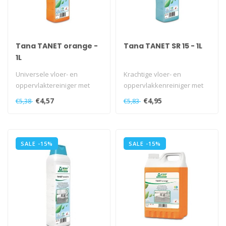
Tana TANET orange -
Tana TANET SR 15 - 1L
1L
Universele vloer- en
Krachtige vloer- en
oppervlaktereiniger met
oppervlakkenreiniger met
uitzonderlijke milieu-
uitzonderlijke milieu-
€4,57
€4,95
€5,38
€5,83
eigenschappen..
eigenschappen..
SALE -15%
SALE -15%