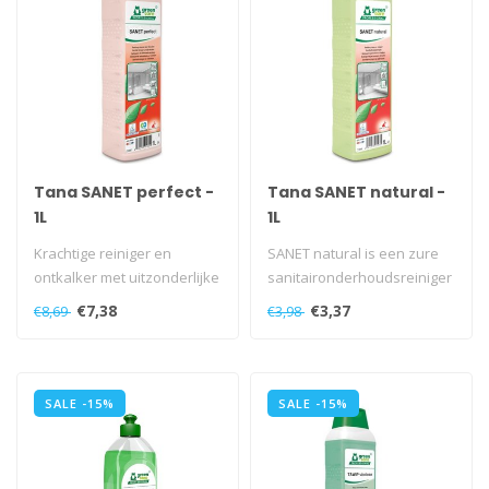
Tana SANET perfect -
Tana SANET natural -
1L
1L
Krachtige reiniger en
SANET natural is een zure
ontkalker met uitzonderlijke
sanitaironderhoudsreiniger
milieu-eigenschappen...
op basis van natuurlijk azi..
€7,38
€3,37
€8,69
€3,98
SALE -15%
SALE -15%