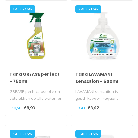
SALE -15%
SALE -15%
Tana GREASE perfect
Tana LAVAMANI
- 750ml
sensation - 500ml
GREASE perfect lost olie en
LAVAMANI sensation is
vetvlekken op alle water- en
geschikt voor frequent
alkalibestendige opperv..
gebruik (dermatologisch
€8,93
€8,02
€10,50
€9,43
getest)...
SALE -15%
SALE -15%