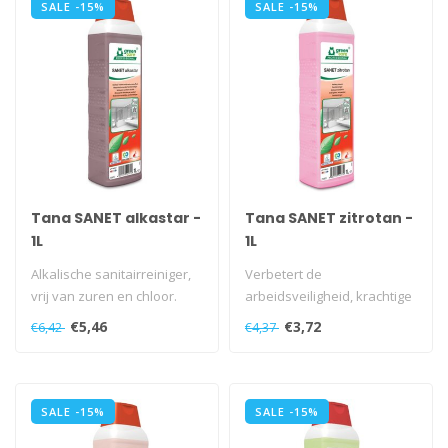
SALE -15%
SALE -15%
Tana SANET alkastar -
Tana SANET zitrotan -
1L
1L
Alkalische sanitairreiniger,
Verbetert de
vrij van zuren en chloor.
arbeidsveiligheid, krachtige
reiniging bij lage
€5,46
€3,72
€6,42
€4,37
concentraties, verw..
SALE -15%
SALE -15%