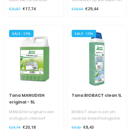
Respecteert de biologische
alkalibestendige opperv..
€17,74
€29,44
€20,87
€34,64
cycli..
SALE -15%
SALE -15%
Tana MANUDISH
Tana BIOBACT clean 1L
original - 5L
MANUDISH original is een
BIOBACT clean is een pH-
ecologisch, intensief
neutrale biotechnologische
afwasmiddel.
reiniger. BIOBACT clean
€20,18
€8,43
€23,74
€9,92