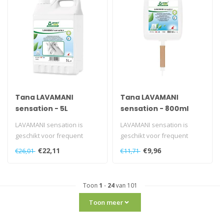
Tana LAVAMANI
Tana LAVAMANI
sensation - 5L
sensation - 800ml
LAVAMANI sensation is
LAVAMANI sensation is
geschikt voor frequent
geschikt voor frequent
gebruik (dermatologisch
gebruik (dermatologisch
€22,11
€9,96
€26,01
€11,71
getest)...
getest)...
Toon
1
-
24
van 101
Toon meer