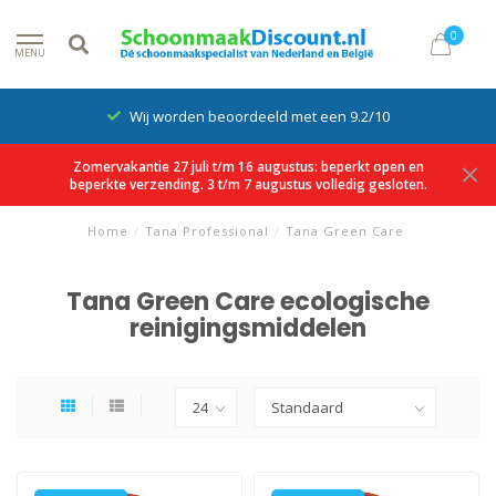
0
MENU
Wij worden beoordeeld met een 9.2/10
Zomervakantie 27 juli t/m 16 augustus: beperkt open en
beperkte verzending. 3 t/m 7 augustus volledig gesloten.
Home
/
Tana Professional
/
Tana Green Care
Tana Green Care ecologische
reinigingsmiddelen