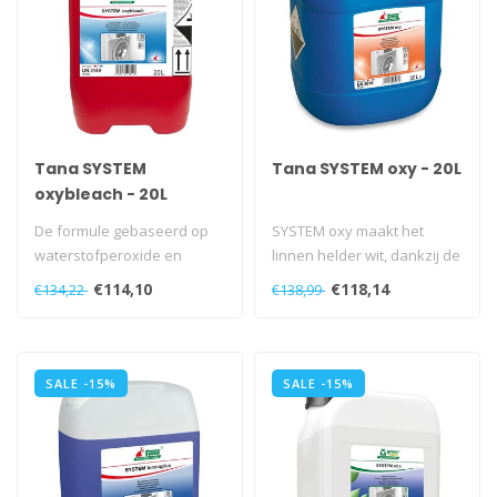
Tana SYSTEM
Tana SYSTEM oxy - 20L
oxybleach - 20L
De formule gebaseerd op
SYSTEM oxy maakt het
waterstofperoxide en
linnen helder wit, dankzij de
perazijnzuur verwijdert alle
efficiëntie bij hoge tempera..
€114,10
€118,14
€134,22
€138,99
soorte..
SALE -15%
SALE -15%