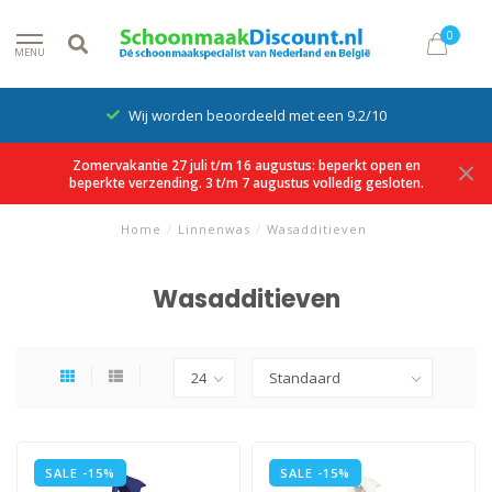
0
MENU
Wij worden beoordeeld met een 9.2/10
Zomervakantie 27 juli t/m 16 augustus: beperkt open en
beperkte verzending. 3 t/m 7 augustus volledig gesloten.
Home
/
Linnenwas
/
Wasadditieven
Wasadditieven
SALE -15%
SALE -15%