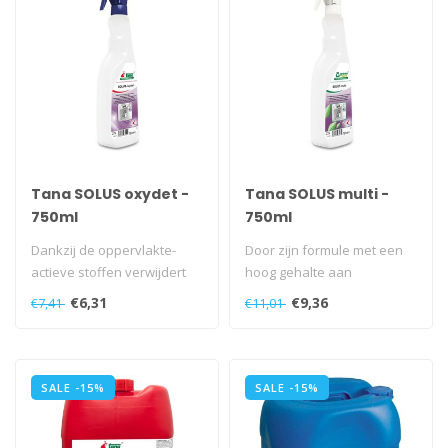
Tana SOLUS oxydet -
Tana SOLUS multi -
750ml
750ml
Dankzij de oppervlakte-
Door zijn formule met een
actieve stoffen verwijdert
hoog gehalte aan
SOLUS oxydet op een
oppervlakte-actieve
€6,31
€9,36
€7,41
€11,01
effectieve..
bestanddelen en z..
SALE -15%
SALE -15%