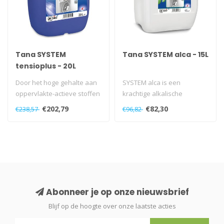
Tana SYSTEM
Tana SYSTEM alca - 15L
tensioplus - 20L
Door het hoge gehalte aan
SYSTEM alca is een
oppervlakte-actieve stoffen
krachtige alkalische
heeft SYSTEM tensioplus
versterker met
€202,79
€82,30
€238,57
€96,82
ee..
buitengewone
ontvettingse..
Abonneer je op onze nieuwsbrief
Blijf op de hoogte over onze laatste acties