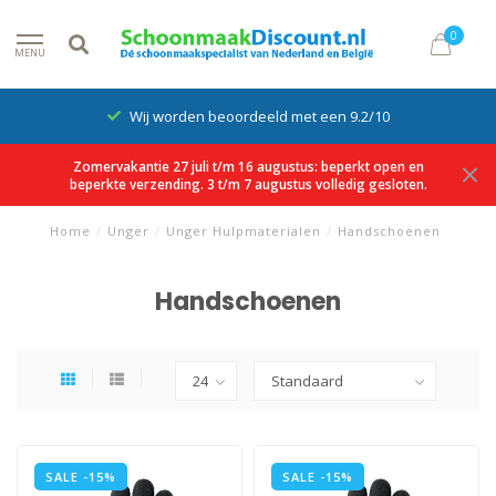
0
MENU
Wij worden beoordeeld met een 9.2/10
Zomervakantie 27 juli t/m 16 augustus: beperkt open en
beperkte verzending. 3 t/m 7 augustus volledig gesloten.
Home
/
Unger
/
Unger Hulpmaterialen
/
Handschoenen
Handschoenen
SALE -15%
SALE -15%