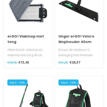
erGO! Vlakmop met
Unger erGO! Velcro
tong
Mophouder 40cm
Klittenband- vlakmop en
Ervaar de intuïtieve S-
vlakmop met tong 40 cm.
beweging met minimale
krachtsinspanning: het
€15,45
€26,57
€18,18
€31,26
supersnelle..
SALE -15%
SALE -15%