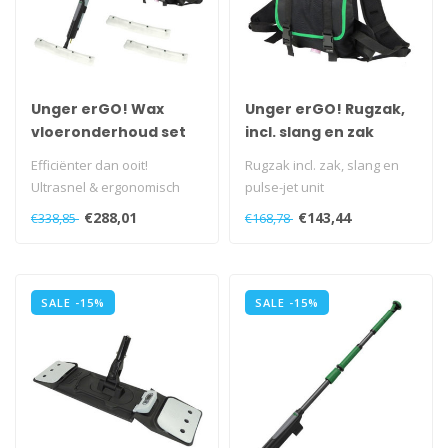
Unger erGO! Wax
Unger erGO! Rugzak,
vloeronderhoud set
incl. slang en zak
met Wonderwaxer
Efficiënter dan ooit!
Rugzak incl. zak, slang en
Ultrasnel & ergonomisch
pulse-jet unit
met slechts één persoon...
€288,01
€143,44
€338,85
€168,78
SALE -15%
SALE -15%