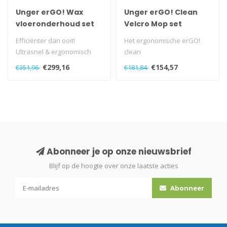
Unger erGO! Wax
Unger erGO! Clean
vloeronderhoud set
Velcro Mop set
met Velcro Mop
Efficiënter dan ooit!
Het ergonomische erGO!
Ultrasnel & ergonomisch
clean
met slechts één persoon...
vloerreinigingssysteem
€299,16
€154,57
€351,96
€181,84
ontlast rug, schouders en
ge..
Abonneer je op onze nieuwsbrief
Blijf op de hoogte over onze laatste acties
Abonneer