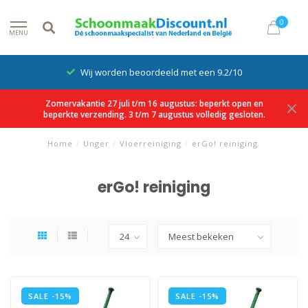
0
MENU
Wij worden beoordeeld met een 9.2/10
Zomervakantie 27 juli t/m 16 augustus: beperkt open en
beperkte verzending. 3 t/m 7 augustus volledig gesloten.
Home
/
Unger
/
Vloerreiniging
/
erGo! reiniging
erGo! reiniging
SALE -15%
SALE -15%