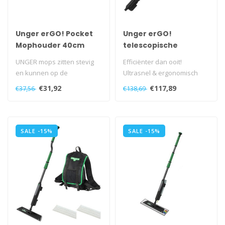
Unger erGO! Pocket
Unger erGO!
Mophouder 40cm
telescopische
mopsteel
UNGER mops zitten stevig
Efficiënter dan ooit!
en kunnen op de
Ultrasnel & ergonomisch
mophouder uitgeperst
met slechts één persoon...
€31,92
€117,89
€37,56
€138,69
worden. Universeel..
SALE -15%
SALE -15%