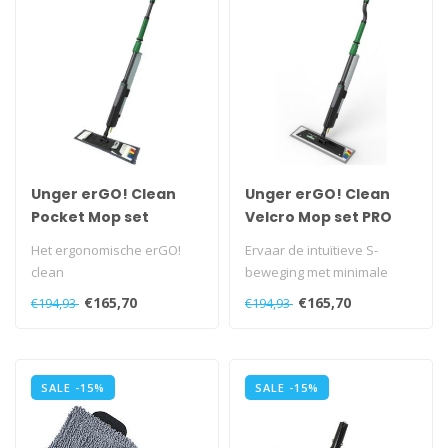
Unger erGO! Clean
Unger erGO! Clean
Pocket Mop set
Velcro Mop set PRO
Het ergonomische erGO!
Ervaar de intuïtieve S-
clean
beweging met minimale
vloerreinigingssysteem
krachtsinspanning: het
€165,70
€165,70
€194,93
€194,93
ontlast rug, schouders en
supersnelle..
ge..
SALE -15%
SALE -15%