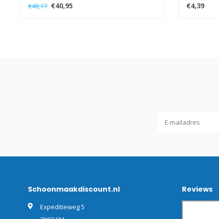
€40,95
€4,39
€48,17
Schoonmaakdiscount.nl
Reviews
Expeditieweg 5