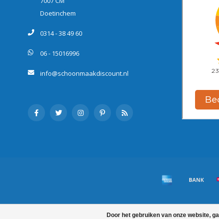
7007 CM
Doetinchem
0314 - 38 49 60
06 - 15016996
info@schoonmaakdiscount.nl
Door het gebruiken van onze website, ga