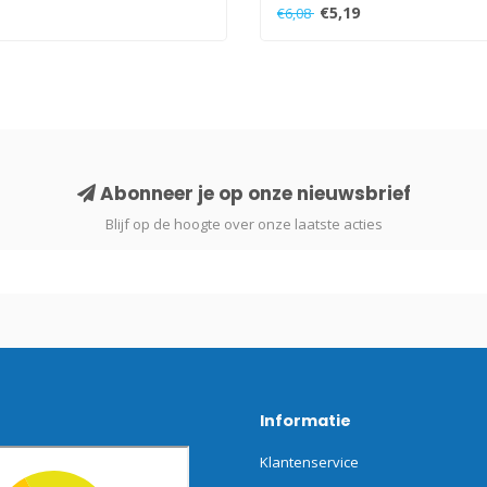
€5,19
€6,08
Abonneer je op onze nieuwsbrief
Blijf op de hoogte over onze laatste acties
Informatie
Klantenservice