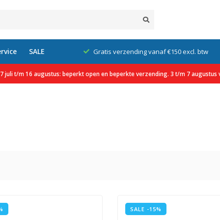
rvice
SALE
klanten
Gratis verzending vanaf €150 excl. btw
 juli t/m 16 augustus: beperkt open en beperkte verzending. 3 t/m 7 augustus v
%
SALE -15%