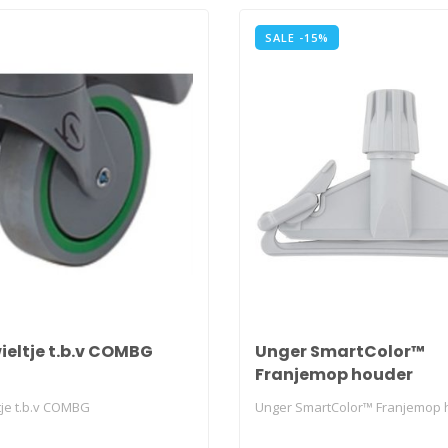
SALE -15%
ieltje t.b.v COMBG
Unger SmartColor™
Franjemop houder
tje t.b.v COMBG
Unger SmartColor™ Franjemop 