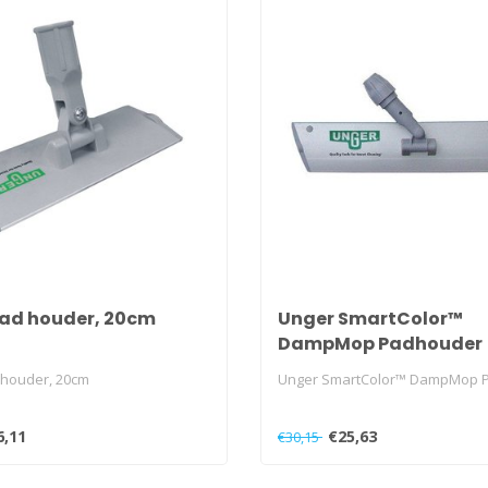
ad houder, 20cm
Unger SmartColor™
DampMop Padhouder
 houder, 20cm
Unger SmartColor™ DampMop 
6,11
€25,63
€30,15