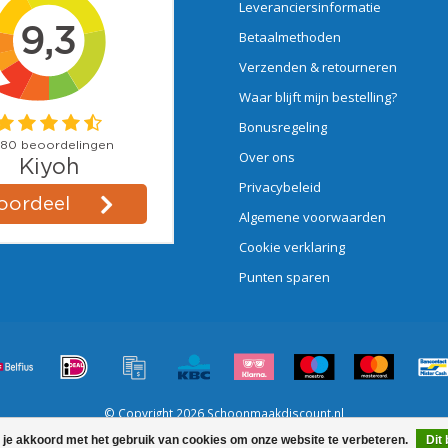
Leveranciersinformatie
Betaalmethoden
Verzenden & retourneren
Waar blijft mijn bestelling?
Bonusregeling
Over ons
Privacybeleid
Algemene voorwaarden
Cookie verklaring
Punten sparen
© Copyright 2026 Schoonmaakdiscount.nl
 je akkoord met het gebruik van cookies om onze website te verbeteren.
Dit