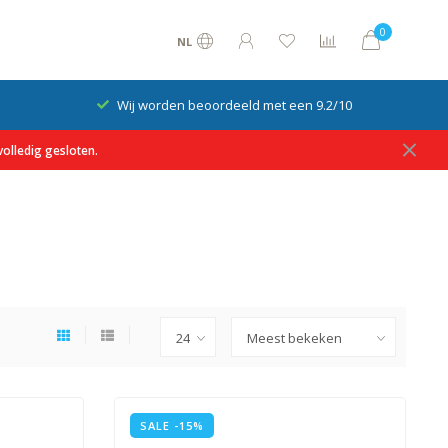
0
NL
Wij worden beoordeeld met een 9.2/10
olledig gesloten.
SALE -15%