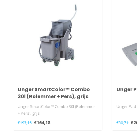
Unger SmartColor™ Combo
Unger P
30l (Rolemmer + Pers), grijs
Unger SmartColor™ Combo 30l (Rolemmer
Unger Pad
+ Pers), grijs
€164,18
€2
€193,16
€30,71