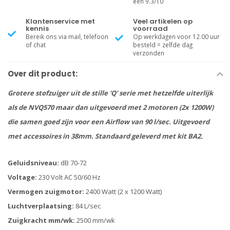
een 9.3/10
Klantenservice met
Veel artikelen op
kennis
voorraad
Bereik ons via mail, telefoon
Op werkdagen voor 12.00 uur
of chat
besteld = zelfde dag
verzonden
Over dit product:
Grotere stofzuiger uit de stille 'Q' serie met hetzelfde uiterlijk
als de NVQ570 maar dan uitgevoerd met 2 motoren (2x 1200W)
die samen goed zijn voor een Airflow van 90 l/sec. Uitgevoerd
met accessoires in 38mm. Standaard geleverd met kit BA2.
Geluidsniveau:
dB 70-72
Voltage:
230 Volt AC 50/60 Hz
Vermogen zuigmotor:
2400 Watt (2 x 1200 Watt)
Luchtverplaatsing:
84 L/sec
Zuigkracht mm/wk:
2500 mm/wk