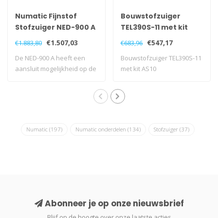
Numatic Fijnstof
Bouwstofzuiger
Stofzuiger NED-900 A
TEL390S-11 met kit
grijs
AS10
€1.507,03
€547,17
€1.883,80
€683,96
De NED-900 A heeft een
Bouwstofzuiger TEL390S-11
aansluit mogelijkheid op de
met kit AS10
motor om ..
Numatic
(197)
Numatic onderdelen
(134)
Stofzuiger
(37)
Abonneer je op onze nieuwsbrief
Blijf op de hoogte over onze laatste acties