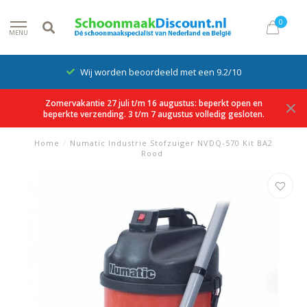
0
MENU
Wij worden beoordeeld met een 9.2/10
Zomervakantie 27 juli t/m 16 augustus: beperkt open en
beperkte verzending. 3 t/m 7 augustus volledig gesloten.
Home
/
Numatic Industrie Stofzuiger NVDQ-570 Kit BA2
Rood