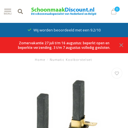
0
MENU
Wij worden beoordeeld met een 9.2/10
Zomervakantie 27 juli t/m 16 augustus: beperkt open en
beperkte verzending. 3 t/m 7 augustus volledig gesloten.
Home
/
Numatic Koolborstelset