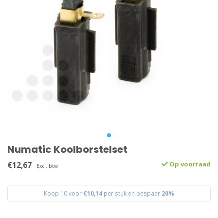
Numatic Koolborstelset
€12,67
Op voorraad
Excl. btw
Koop 10 voor
€10,14
per stuk en bespaar
20%