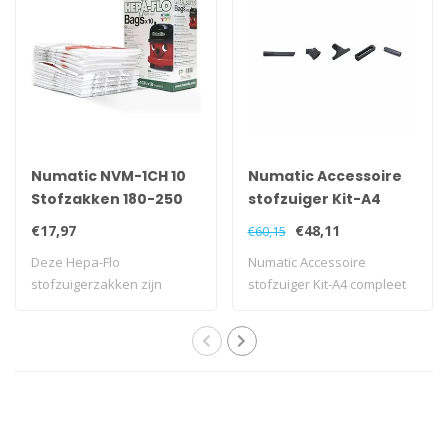
Numatic NVM-1CH 10
Numatic Accessoire
Stofzakken 180-250
stofzuiger Kit-A4
modellen
compleet 5-delig
€17,97
€48,11
€60,15
Deze Hepa-Flo
Numatic Accessoire
stofzuigerzakken zijn
stofzuiger Kit-A4 compleet
geschikt voor diverse mo..
5-delig