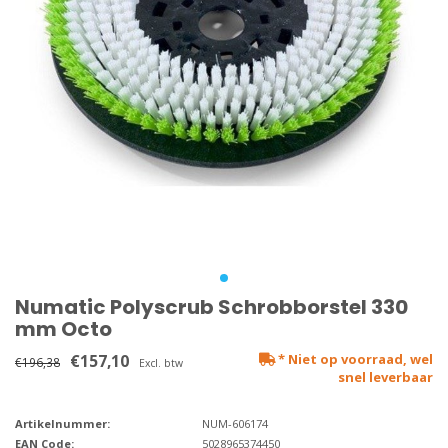
Numatic Polyscrub Schrobborstel 330
mm Octo
€157,10
* Niet op voorraad, wel
€196,38
Excl. btw
snel leverbaar
Artikelnummer:
NUM-606174
EAN Code:
5028965374450