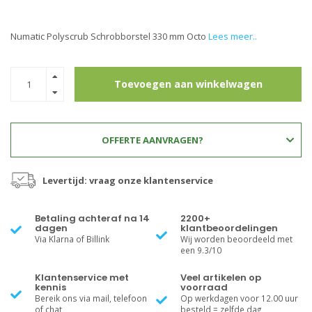
Numatic Polyscrub Schrobborstel 330 mm Octo
Lees meer..
Toevoegen aan winkelwagen
OFFERTE AANVRAGEN?
Levertijd: vraag onze klantenservice
Betaling achteraf na 14
2200+
dagen
klantbeoordelingen
Via Klarna of Billink
Wij worden beoordeeld met
een 9.3/10
Klantenservice met
Veel artikelen op
kennis
voorraad
Bereik ons via mail, telefoon
Op werkdagen voor 12.00 uur
of chat
besteld = zelfde dag