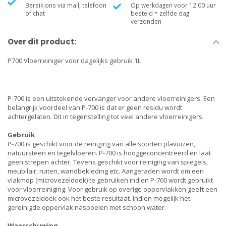
Bereik ons via mail, telefoon
Op werkdagen voor 12.00 uur
of chat
besteld = zelfde dag
verzonden
Over dit product:
P700 Vloerreiniger voor dagelijks gebruik 1L
P-700 is een uitstekende vervanger voor andere vloerreinigers. Een
belangrijk voordeel van P-700 is dat er geen residu wordt
achtergelaten. Dit in tegenstelling tot veel andere vloerreinigers.
Gebruik
P-700 is geschikt voor de reiniging van alle soorten plavuizen,
natuursteen en tegelvloeren. P-700 is hooggeconcentreerd en laat
geen strepen achter. Tevens geschikt voor reiniging van spiegels,
meubilair, ruiten, wandbekleding etc. Aangeraden wordt om een
vlakmop (microvezeldoek) te gebruiken indien P-700 wordt gebruikt
voor vloerreiniging. Voor gebruik op overige oppervlakken geeft een
microvezeldoek ook het beste resultaat. Indien mogelijk het
gereinigde oppervlak naspoelen met schoon water.
Waarschuwing