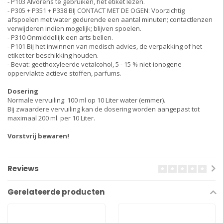
- P103 Alvorens te gebruiken, het etiket lezen.
- P305 + P351 + P338 BIJ CONTACT MET DE OGEN: Voorzichtig
afspoelen met water gedurende een aantal minuten; contactlenzen
verwijderen indien mogelijk; blijven spoelen.
- P310 Onmiddellijk een arts bellen.
- P101 Bij het inwinnen van medisch advies, de verpakking of het
etiket ter beschikking houden.
- Bevat: geethoxyleerde vetalcohol, 5 - 15 % niet-ionogene
oppervlakte actieve stoffen, parfums.
Dosering
Normale vervuiling: 100 ml op 10 Liter water (emmer).
Bij zwaardere vervuiling kan de dosering worden aangepast tot
maximaal 200 ml. per 10 Liter.
Vorstvrij bewaren!
Reviews
Gerelateerde producten