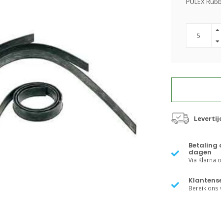
PULEX Rub
Leverti
Betaling 
dagen
Via Klarna of
Klantense
Bereik ons v