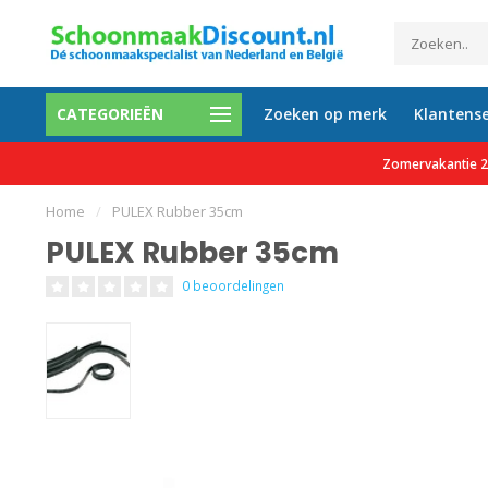
CATEGORIEËN
Zoeken op merk
Klantense
etalen mogelijk
Al meer dan 35.000 tevreden 
Zomervakantie 27
Home
/
PULEX Rubber 35cm
PULEX Rubber 35cm
0 beoordelingen