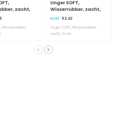
OFT,
Unger SOFT,
Un
ubber, zacht,
Wisserrubber, zacht,
Wi
25 cm
45
5
€2,42
€2,81
€3,3
, Wisserrubber,
Unger SOFT, Wisserrubber,
Ung
m
zacht, 25 cm
zach