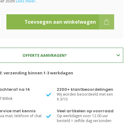
ber 35cm
Lees meer..
Toevoegen aan winkelwagen
OFFERTE AANVRAGEN?
jd: verzending binnen 1-3 werkdagen
achteraf na 14
2200+ klantbeoordelingen
Wij worden beoordeeld met een
 Billink
9.3/10
rvice met kennis
Veel artikelen op voorraad
ia mail, telefoon of chat
Op werkdagen voor 12.00 uur
besteld = zelfde dag verzonden