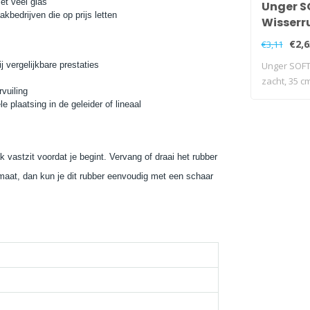
t veel glas
Unger S
kbedrijven die op prijs letten
Wisserr
35 cm
€2,6
€3,11
j vergelijkbare prestaties
Unger SOFT
zacht, 35 c
vuiling
 plaatsing in de geleider of lineaal
ak vastzit voordat je begint. Vervang of draai het rubber
 maat, dan kun je dit rubber eenvoudig met een schaar