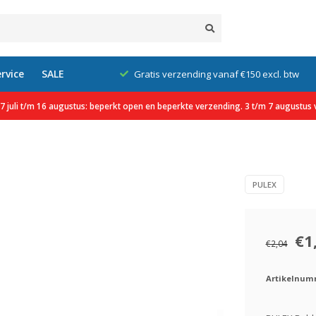
rvice
SALE
klanten
Gratis verzending vanaf €150 excl. btw
 juli t/m 16 augustus: beperkt open en beperkte verzending. 3 t/m 7 augustus v
PULEX
€1
€2,04
Artikelnum