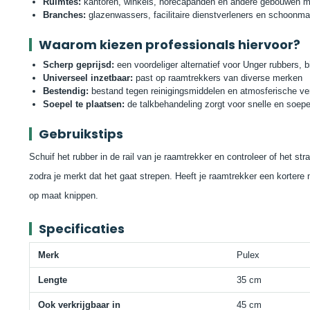
Ruimtes:
kantoren, winkels, horecapanden en andere gebouwen me
Branches:
glazenwassers, facilitaire dienstverleners en schoonmaa
Waarom kiezen professionals hiervoor?
Scherp geprijsd:
een voordeliger alternatief voor Unger rubbers, bi
Universeel inzetbaar:
past op raamtrekkers van diverse merken
Bestendig:
bestand tegen reinigingsmiddelen en atmosferische ver
Soepel te plaatsen:
de talkbehandeling zorgt voor snelle en soepele
Gebruikstips
Schuif het rubber in de rail van je raamtrekker en controleer of het str
zodra je merkt dat het gaat strepen. Heeft je raamtrekker een kortere
op maat knippen.
Specificaties
Merk
Pulex
Lengte
35 cm
Ook verkrijgbaar in
45 cm