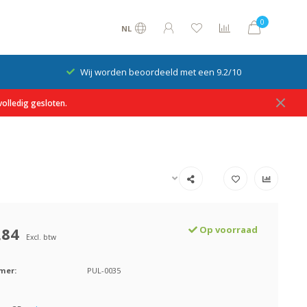
0
NL
Wij worden beoordeeld met een 9.2/10
olledig gesloten.
,84
Op voorraad
Excl. btw
mer:
PUL-0035