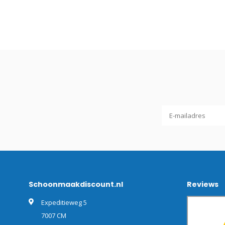
Schoonmaakdiscount.nl
Reviews
Expeditieweg 5
7007 CM