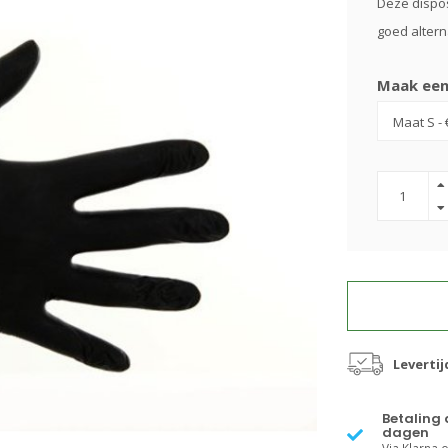
Deze dispo
goed altern
Maak een
Leverti
Betaling 
dagen