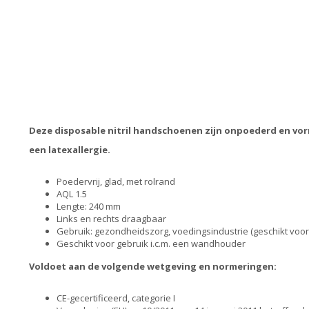
Deze disposable nitril handschoenen zijn onpoederd en vor
een latexallergie.
Poedervrij, glad, met rolrand
AQL 1.5
Lengte: 240 mm
Links en rechts draagbaar
Gebruik: gezondheidszorg, voedingsindustrie (geschikt voo
Geschikt voor gebruik i.c.m. een wandhouder
Voldoet aan de volgende wetgeving en normeringen:
CE-gecertificeerd, categorie I