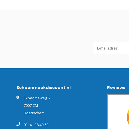
Schoonmaakdiscount.nl
Reviews
Expeditieweg 5
7007 CM
Doetinchem
0314 - 38 49 60