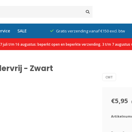
rvice
SALE
klanten
Gratis verzending vanaf €150 excl. btw
 juli t/m 16 augustus: beperkt open en beperkte verzending. 3 t/m 7 augustus v
ervrij - Zwart
CMT
€5,95
Artikelnum