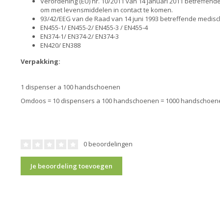
Verordening (EU) nr. 10/2011 van 14 januari 2011 betreffen
om met levensmiddelen in contact te komen.
93/42/EEG van de Raad van 14 juni 1993 betreffende medis
EN455-1/ EN455-2/ EN455-3 / EN455-4
EN374-1/ EN374-2/ EN374-3
EN420/ EN388
Verpakking:
1 dispenser a 100 handschoenen
Omdoos = 10 dispensers a 100 handschoenen = 1000 handschoen
0 beoordelingen
Je beoordeling toevoegen