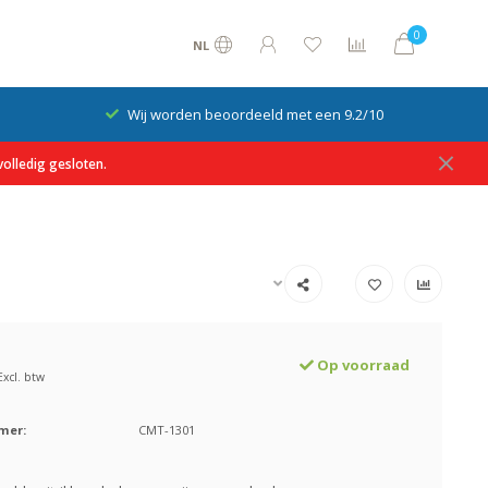
0
NL
Wij worden beoordeeld met een 9.2/10
olledig gesloten.
Op voorraad
Excl. btw
mer:
CMT-1301