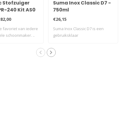
 Stofzuiger
Suma Inox Classic D7 -
Poe
PR-240 Kit AS0
750ml
kok
laa
82,00
€26,15
€24
e favoriet van iedere
Suma Inox Classic D7 is een
Poet
le schoonmaker. ..
gebruiksklaar
120M
onderhoudsmiddel v..