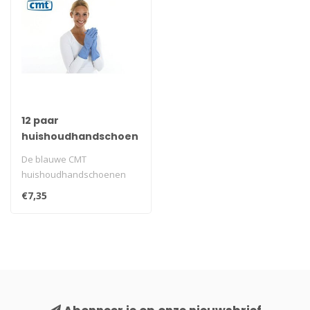
12 paar
huishoudhandschoen
extra stevig rubber
De blauwe CMT
food approved blauw
huishoudhandschoenen
zijn gemaakt van extra
€7,35
stevig Natural Rubber ..