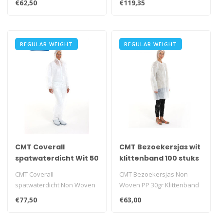
€62,50
€119,35
REGULAR WEIGHT
REGULAR WEIGHT
CMT Coverall
CMT Bezoekersjas wit
spatwaterdicht Wit 50
klittenband 100 stuks
stuks
CMT Coverall
CMT Bezoekersjas Non
spatwaterdicht Non Woven
Woven PP 30gr Klittenband
PE Coating Wit 50 stuks..
Wit
€77,50
€63,00