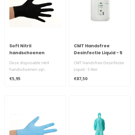
Soft Nitril
CMT Handsfree
handschoenen
Desinfectie Liquid - 5
poedervrij - Zwart
liter
Deze disposable nitril
CMT Handsfree Desinfectie
handschoenen zijn
Liquid - 5 liter
onpoederd en vormen een
€5,95
€87,50
goed alternatie..