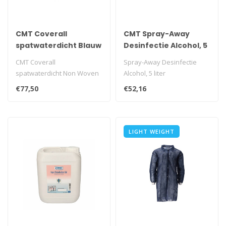
CMT Coverall
CMT Spray-Away
spatwaterdicht Blauw
Desinfectie Alcohol, 5
50 stuks
liter
CMT Coverall
Spray-Away Desinfectie
spatwaterdicht Non Woven
Alcohol, 5 liter
PE Coating Blauw 50 stuks..
€77,50
€52,16
LIGHT WEIGHT