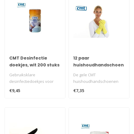
CMT Desinfectie
12 paar
doekjes, wit 200 stuks
huishoudhandschoen
extra stevig rubber
Gebruiksklare
De gele CMT
food approved geel
desinfectiedoekjes voor
huishoudhandschoenen
eenmalig gebruik. Met
zijn gemaakt van extra
€9,45
€7,35
toelating voor Neder..
stevig Natural Rubber La..