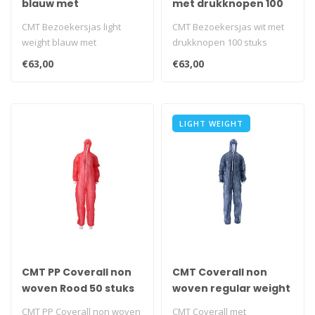
blauw met
met drukknopen 100
klittenband100 stuks
stuks
CMT Bezoekersjas light
CMT Bezoekersjas wit met
weight blauw met
drukknopen 100 stuks
klittenband100 stuks
€63,00
€63,00
LIGHT WEIGHT
CMT PP Coverall non
CMT Coverall non
woven Rood 50 stuks
woven regular weight
Blauw 50 stuks
CMT PP Coverall non woven
CMT Coverall met