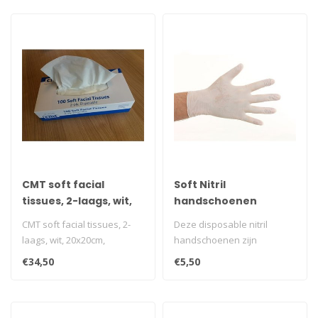
CMT soft facial
Soft Nitril
tissues, 2-laags, wit,
handschoenen
20x20cm, 36x100st
poedervrij - Wit
CMT soft facial tissues, 2-
Deze disposable nitril
laags, wit, 20x20cm,
handschoenen zijn
36x100st
onpoederd en vormen een
€34,50
€5,50
goed alternatie..