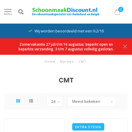
0
MENU
Wij worden beoordeeld met een 9.2/10
Zomervakantie 27 juli t/m 16 augustus: beperkt open en
beperkte verzending. 3 t/m 7 augustus volledig gesloten.
Home
/
Merken
/
CMT
CMT
EXTRA STEVIG