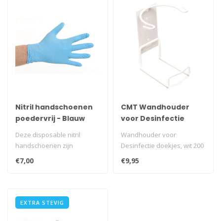
Nitril handschoenen
CMT Wandhouder
poedervrij - Blauw
voor Desinfectie
doekjes, wit 200 stuks
Deze disposable nitril
Wandhouder voor
handschoenen zijn
Desinfectie doekjes, wit 200
onpoederd en vormen een
stuks
€7,00
€9,95
goed alternatie..
EXTRA STEVIG