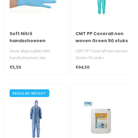
Soft Nitril
CMT PP Coverall non
handschoenen
woven Groen 50 stuks
poedervrij - Blauw
Deze disposable nitril
CMT PP Coverall non woven
handschoenen zijn
Groen 50 stuks
onpoederd en vormen een
€5,50
€64,50
goed alternatie..
REGULAR WEIGHT