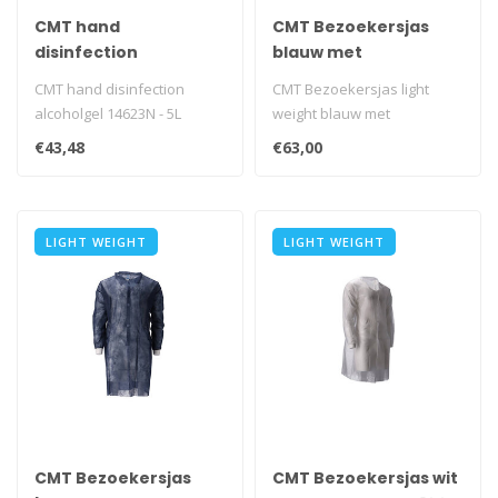
CMT hand
CMT Bezoekersjas
disinfection
blauw met
alcoholgel 14623N - 5L
drukknopen 100 stuks
CMT hand disinfection
CMT Bezoekersjas light
alcoholgel 14623N - 5L
weight blauw met
drukknopen 100 stuks
€43,48
€63,00
LIGHT WEIGHT
LIGHT WEIGHT
CMT Bezoekersjas
CMT Bezoekersjas wit