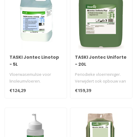
TASKI Jontec Linotop
TASKI Jontec Uniforte
- 5L
- 20L
Vloerwasemulsie voor
Periodieke vloerreiniger.
linoleumvloeren.
Verwijdert ook opbouw van
onderhoudsproducten...
€124,29
€159,39