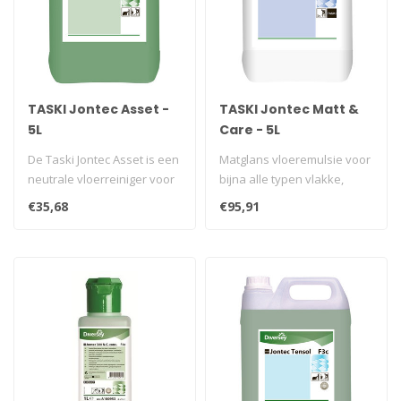
TASKI Jontec Asset -
TASKI Jontec Matt &
5L
Care - 5L
De Taski Jontec Asset is een
Matglans vloeremulsie voor
neutrale vloerreiniger voor
bijna alle typen vlakke,
dagelijkse reiniging. G..
harde waterbestendige
€35,68
€95,91
vloere..