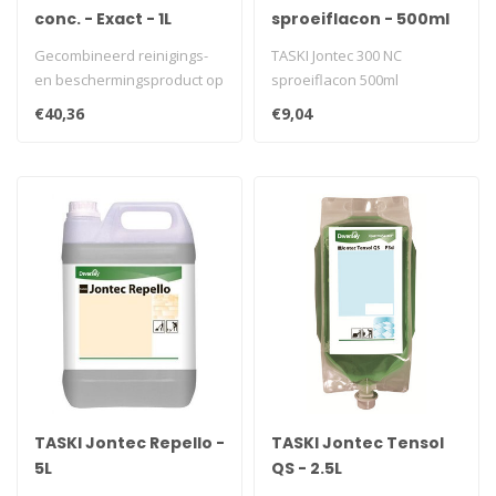
conc. - Exact - 1L
sproeiflacon - 500ml
Gecombineerd reinigings-
TASKI Jontec 300 NC
en beschermingsproduct op
sproeiflacon 500ml
basis van tensiden. Laat
€40,36
€9,04
een ..
TASKI Jontec Repello -
TASKI Jontec Tensol
5L
QS - 2.5L