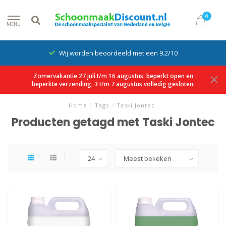
0
MENU
Wij worden beoordeeld met een 9.2/10
Zomervakantie 27 juli t/m 16 augustus: beperkt open en
beperkte verzending. 3 t/m 7 augustus volledig gesloten.
Home
/
Tags
/
Taski Jontec
Producten getagd met Taski Jontec