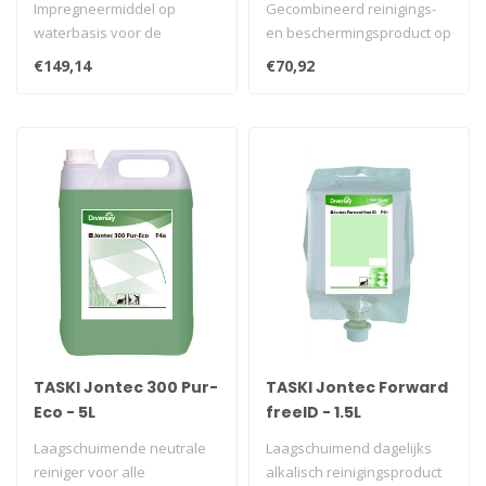
Impregneermiddel op
Gecombineerd reinigings-
waterbasis voor de
en beschermingsproduct op
bescherming van alle
basis van tensiden. Laat
€149,14
€70,92
onbeschermde poreuze..
een ..
TASKI Jontec 300 Pur-
TASKI Jontec Forward
Eco - 5L
freeID - 1.5L
Laagschuimende neutrale
Laagschuimend dagelijks
reiniger voor alle
alkalisch reinigingsproduct