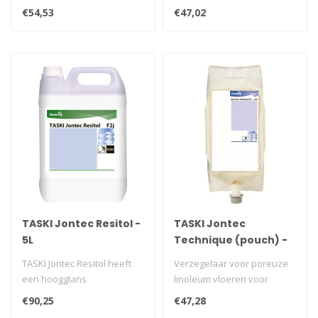
waterbestendige harde
voor waterbestendige
€54,53
€47,02
vloeren. Te geb..
vloeren..
TASKI Jontec Resitol -
TASKI Jontec
5L
Technique (pouch) -
2.5L
TASKI Jontec Resitol heeft
Verzegelaar voor poreuze
een hoogglans
linoleum vloeren voor
polymeerdispersie en is
gebruik in de ProSpeed
€90,25
€47,28
alcoholbestendi..
Applicator..