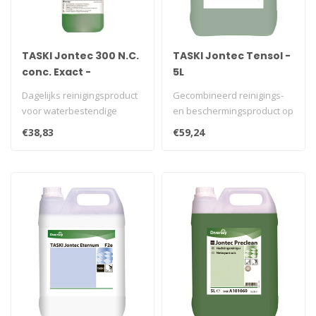
TASKI Jontec 300 N.C.
TASKI Jontec Tensol -
conc. Exact -
5L
doseerflacon 1L
Dagelijks reinigingsproduct
Gecombineerd reinigings-
voor waterbestendige
en beschermingsproduct op
vloeren. Met extra parfum
basis van tensiden. Laat
€38,83
€59,24
en kl..
een ..