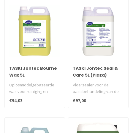
TASKI Jontec Bourne
TASKI Jontec Seal &
Wax 5L
Care 5L (Plaza)
Oplosmiddelgebaseerde
Vloersealer voor de
was voor reiniging en
basisbehandeling van de
onderhoud van bewerkte,
meeste soorten poreuze
€94,03
€97,00
geöliede en..
harde vloeren..