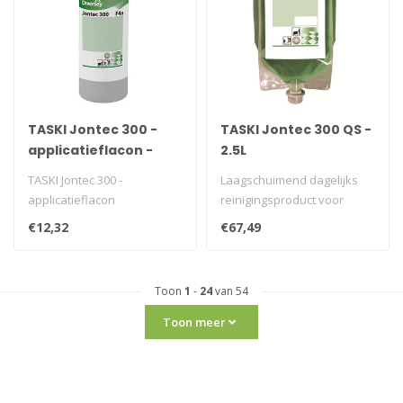
TASKI Jontec 300 -
TASKI Jontec 300 QS -
applicatieflacon -
2.5L
500ml
TASKI Jontec 300 -
Laagschuimend dagelijks
applicatieflacon
reinigingsproduct voor
waterbestendige vloeren.
€12,32
€67,49
Werkt sn..
Toon
1
-
24
van 54
Toon meer