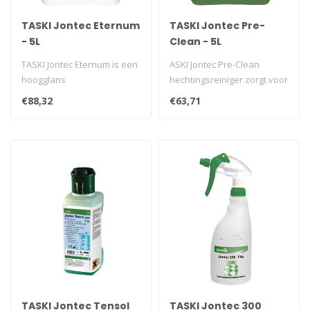
TASKI Jontec Eternum
TASKI Jontec Pre-
- 5L
Clean - 5L
TASKI Jontec Eternum is een
ASKI Jontec Pre-Clean
hoogglans
hechtingsreiniger zorgt voor
polymeerdispersie.
een optimale hechting van
€88,32
€63,71
een..
TASKI Jontec Tensol
TASKI Jontec 300