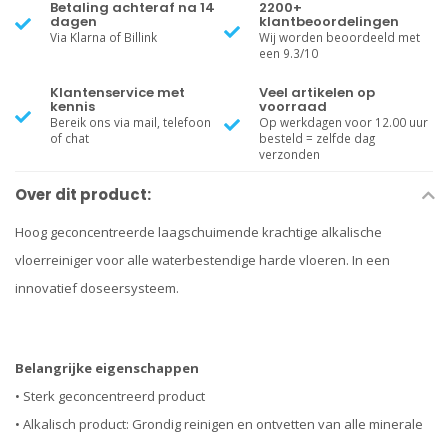
Betaling achteraf na 14
2200+
dagen
klantbeoordelingen
Via Klarna of Billink
Wij worden beoordeeld met
een 9.3/10
Klantenservice met
Veel artikelen op
kennis
voorraad
Bereik ons via mail, telefoon
Op werkdagen voor 12.00 uur
of chat
besteld = zelfde dag
verzonden
Over dit product:
Hoog geconcentreerde laagschuimende krachtige alkalische
vloerreiniger voor alle waterbestendige harde vloeren. In een
innovatief doseersysteem.
Belangrijke eigenschappen
• Sterk geconcentreerd product
• Alkalisch product: Grondig reinigen en ontvetten van alle minerale