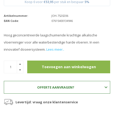
Koop 6 voor
€53,95
per stuk en bespaar
5%
Artikelnummer:
JOH-7520206
EAN Code:
07615400134946
Hoog geconcentreerde laagschuimende krachtige alkalische
vloerreiniger voor alle waterbestendige harde vloeren. In een
innovatief doseersysteem.
Lees meer..
Toevoegen aan winkelwagen
OFFERTE AANVRAGEN?
Levertijd: vraag onze klantenservice