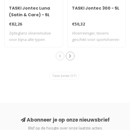
TASKI Jontec Luna
TASKI Jontec 300 - 5L
(Satin & Care) - 5L
€82,26
€50,32
Zijdeglans vloeremulsie
Vloerreiniger, tevens
voor bijna alle typen
geschikt voor sportvloeren
vlakke, harde ..
Taski Jontec
(57)
Abonneer je op onze nieuwsbrief
Blijf op de hoogte over onze laatste acties