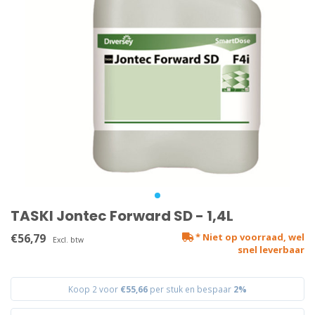
TASKI Jontec Forward SD - 1,4L
€56,79
* Niet op voorraad, wel
Excl. btw
snel leverbaar
Koop 2 voor
€55,66
per stuk en bespaar
2%