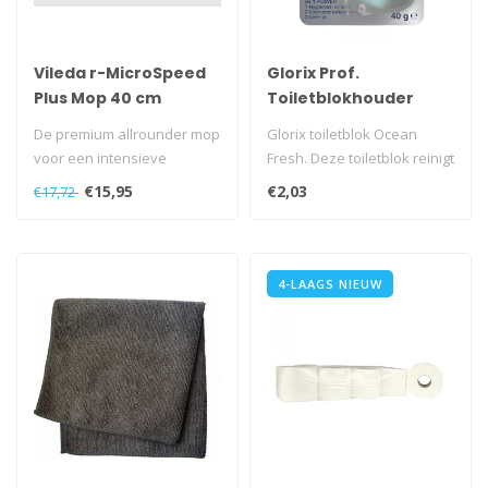
Vileda r-MicroSpeed
Glorix Prof.
Plus Mop 40 cm
Toiletblokhouder
Ocean Fresh
De premium allrounder mop
Glorix toiletblok Ocean
voor een intensieve
Fresh. Deze toiletblok reinigt
reiniging
hygiënisch en voorkomt k..
€15,95
€2,03
€17,72
4-LAAGS NIEUW