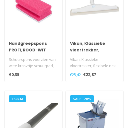
Handgreepspons
Vikan, Klassieke
PROFI, ROOD-WIT
vloertrekker,
flexibele nek, 40cm
Schuurspons voorzien van
Vikan, Klassieke
wit
witte krasvrije schuurpad,
vloertrekker, flexibele nek,
en praktische handgreep..
40cm wit
€0,35
€22,87
€25,42
150CM
SALE -20%