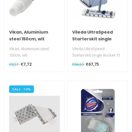
Vikan, Aluminium
Vileda UltraSpeed
steel 150cm, wit
Starterskit single
Bucket 15 ltr
Vikan, Aluminium steel
Vileda UltraSpeed
150cm, wit
Starterskit single Bucket 15
ltr
€7,72
€67,75
€8,57
€84,69
SALE -10%