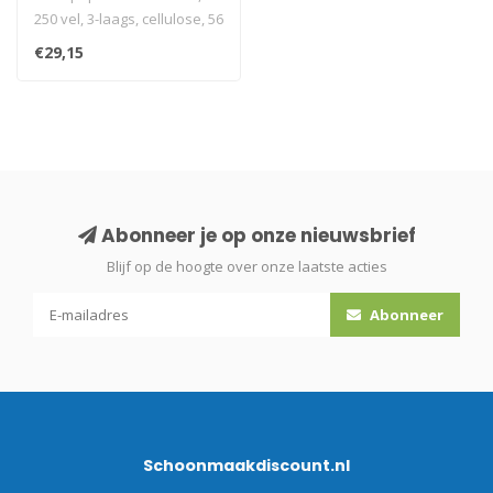
rollen
250 vel, 3-laags, cellulose, 56
rollen
€29,15
i.v.m. transp..
Abonneer je op onze nieuwsbrief
Blijf op de hoogte over onze laatste acties
Abonneer
Schoonmaakdiscount.nl