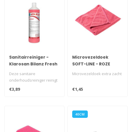
Sanitairreiniger -
Microvezeldoek
Klarosan Bilanz Fresh
SOFT-LINE - ROZE
1L
Deze sanitaire
Microvezeldoek extra zacht
onderhoudsreiniger reinigt
grondig en snel. Verwijdert
€3,89
€1,45
kalk urine..
40CM