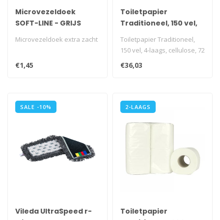
Microvezeldoek
Toiletpapier
SOFT-LINE - GRIJS
Traditioneel, 150 vel,
4-laags, cellulose, 72
Microvezeldoek extra zacht
Toiletpapier Traditioneel,
rollen
150 vel, 4-laags, cellulose, 72
rollen
€1,45
€36,03
i.v.m. trans..
SALE -10%
2-LAAGS
Vileda UltraSpeed r-
Toiletpapier