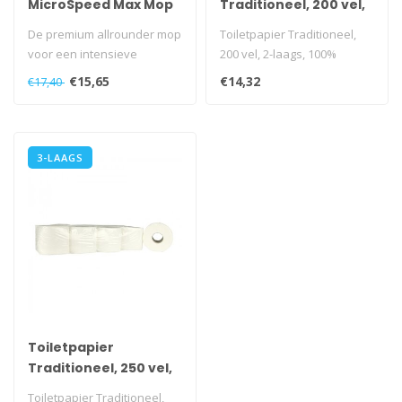
MicroSpeed Max Mop
Traditioneel, 200 vel,
2-laags, 100%
De premium allrounder mop
Toiletpapier Traditioneel,
cellulose, 48 rollen
voor een intensieve
200 vel, 2-laags, 100%
reiniging
cellulose, 48 rollen
€15,65
€14,32
€17,40
i.v.m. t..
3-LAAGS
Toiletpapier
Traditioneel, 250 vel,
3-laags, cellulose, 56
Toiletpapier Traditioneel,