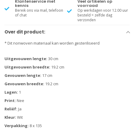
Klantenservice met
Veel artikelen op
kennis
voorraad
Bereik ons via mail, telefoon
Op werkdagen voor 12.00 uur
of chat
besteld = zelfde dag
verzonden
Over dit product:
* Dit nonwoven materiaal kan worden gesteriliseerd
Uitgevouwen lengte:
30 cm
Uitgevouwen breedte:
19.2 cm
Gevouwen lengte:
17 cm
Gevouwen breedte:
19.2 cm
Lagen:
1
Print:
Nee
Reliëf:
Ja
Kleur:
Wit
Verpakking:
8 x 135