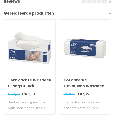
Reviews
Gerelateerde producten
Tork Zachte Wasdoek
Tork Sterke
1-laags XL Wit
Gevouwen Wasdoek
6-laags Wit H3
€163,61
€87,75
€204,50
€109,68
Bied extra zorg voor uw
Bied extra zorg voor uw
patiënten met de sterke,
patiënten met de Tork
zachte Tork..
Advanced Wasdo..