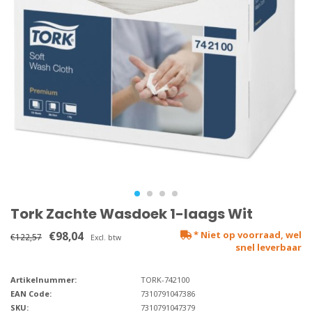
Tork Zachte Wasdoek 1-laags Wit
€98,04
* Niet op voorraad, wel
€122,57
Excl. btw
snel leverbaar
Artikelnummer:
TORK-742100
EAN Code:
7310791047386
SKU:
7310791047379