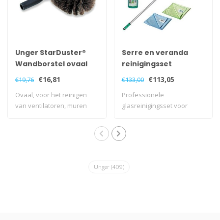
Unger StarDuster®
Serre en veranda
Wandborstel ovaal
reinigingsset
€16,81
€113,05
€19,76
€133,00
Ovaal, voor het reinigen
Professionele
van ventilatoren, muren
glasreinigingsset voor
etc.
serres en veranda's
Unger
(409)