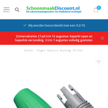
0
MENU
Wij worden beoordeeld met een 9.2/10
Zomervakantie 27 juli t/m 16 augustus: beperkt open en
beperkte verzending. 3 t/m 7 augustus volledig gesloten.
Home
/
Unger OptiLoc Sluiting, 29 mm