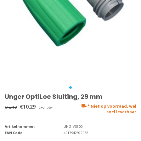
Unger OptiLoc Sluiting, 29 mm
€10,29
* Niet op voorraad, wel
€12,10
Excl. btw
snel leverbaar
Artikelnummer:
UNG-VS300
EAN Code:
4017942922068