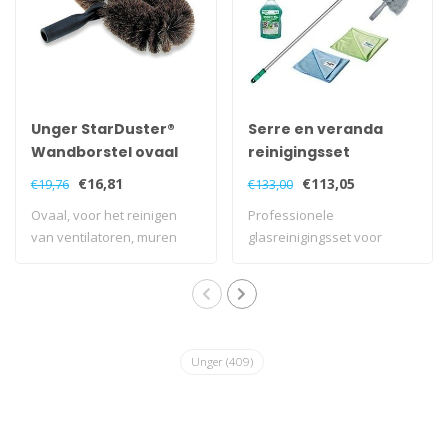
Unger StarDuster®
Serre en veranda
Wandborstel ovaal
reinigingsset
€16,81
€113,05
€19,76
€133,00
Ovaal, voor het reinigen
Professionele
van ventilatoren, muren
glasreinigingsset voor
etc.
serres en veranda's
Unger
(409)