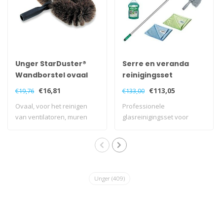
Unger StarDuster®
Serre en veranda
Wandborstel ovaal
reinigingsset
€16,81
€113,05
€19,76
€133,00
Ovaal, voor het reinigen
Professionele
van ventilatoren, muren
glasreinigingsset voor
etc.
serres en veranda's
Unger
(409)