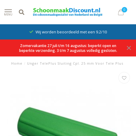
0
MENU
Wij worden beoordeeld met een 9.2/10
Zomervakantie 27 juli t/m 16 augustus: beperkt open en
beperkte verzending. 3 t/m 7 augustus volledig gesloten.
Home
/
Unger TelePlus Sluiting Cpl. 25 mm Voor Tele Plus