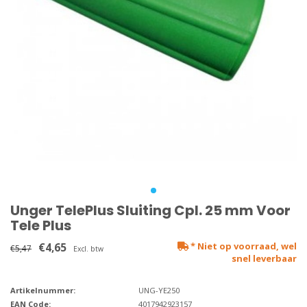
Unger TelePlus Sluiting Cpl. 25 mm Voor
Tele Plus
€4,65
* Niet op voorraad, wel
€5,47
Excl. btw
snel leverbaar
Artikelnummer:
UNG-YE250
EAN Code:
4017942923157