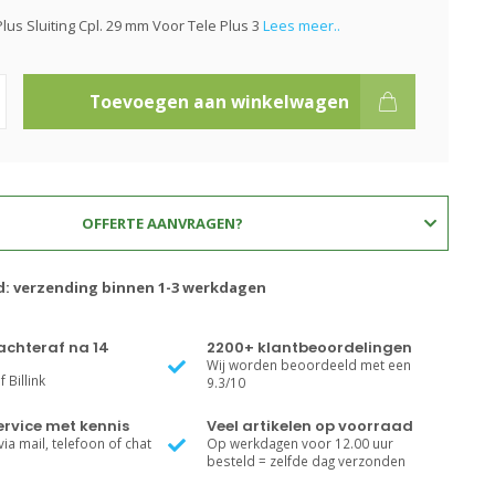
lus Sluiting Cpl. 29 mm Voor Tele Plus 3
Lees meer..
Toevoegen aan winkelwagen
OFFERTE AANVRAGEN?
jd: verzending binnen 1-3 werkdagen
achteraf na 14
2200+ klantbeoordelingen
Wij worden beoordeeld met een
 Billink
9.3/10
rvice met kennis
Veel artikelen op voorraad
ia mail, telefoon of chat
Op werkdagen voor 12.00 uur
besteld = zelfde dag verzonden