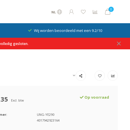
0
NL
Wij worden beoordeeld met een 9.2/10
olledig gesloten.
,35
Op voorraad
Excl. btw
mer:
UNG-YE290
4017942923164