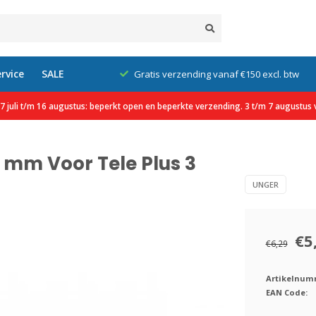
rvice
SALE
klanten
Gratis verzending vanaf €150 excl. btw
 juli t/m 16 augustus: beperkt open en beperkte verzending. 3 t/m 7 augustus v
9 mm Voor Tele Plus 3
UNGER
€5
€6,29
Artikelnum
EAN Code: