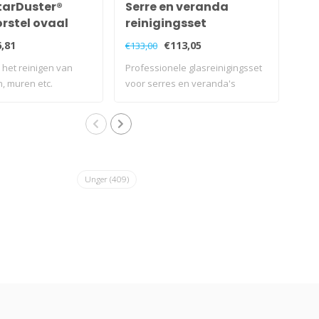
tarDuster®
Serre en veranda
Un
stel ovaal
reinigingsset
Pij
,81
€113,05
€133,00
€19,
 het reinigen van
Professionele glasreinigingsset
Rond
n, muren etc.
voor serres en veranda's
pij
Bu..
Unger
(409)