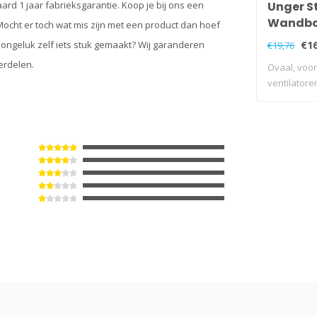
ard 1 jaar fabrieksgarantie. Koop je bij ons een
Unger S
Wandbor
Mocht er toch wat mis zijn met een product dan hoef
r ongeluk zelf iets stuk gemaakt? Wij garanderen
€16
€19,76
erdelen.
Ovaal, voor
ventilatore