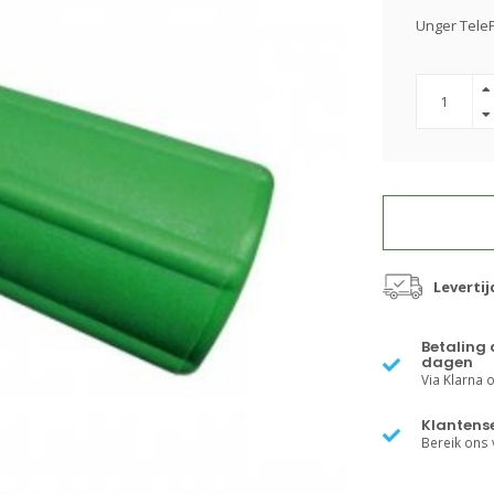
Unger TeleP
Leverti
Betaling 
dagen
Via Klarna of
Klantense
Bereik ons v