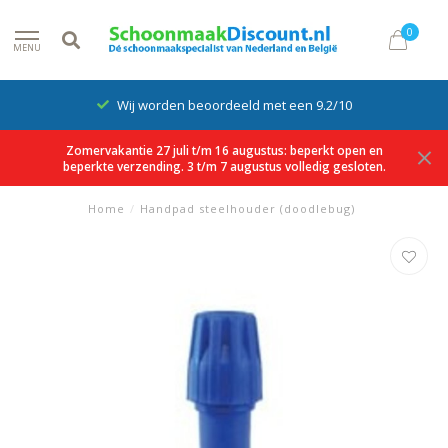
0
MENU
Wij worden beoordeeld met een 9.2/10
Zomervakantie 27 juli t/m 16 augustus: beperkt open en
beperkte verzending. 3 t/m 7 augustus volledig gesloten.
Home
/
Handpad steelhouder (doodlebug)