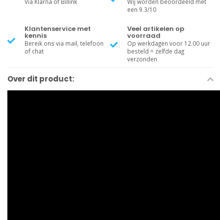
Via Klarna of Billink
Wij worden beoordeeld met
een 9.3/10
Klantenservice met
Veel artikelen op
kennis
voorraad
Bereik ons via mail, telefoon
Op werkdagen voor 12.00 uur
of chat
besteld = zelfde dag
verzonden
Over dit product: