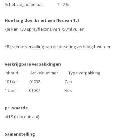
Schobzuigautomaat 1 – 2%
Hoe lang doe ik met een fles van 1L?
- Je kan 133 sprayflacons van 750ml vullen
*Bij sterke vervuiling kan de dosering verhoogd worden
Verkrijgbare verpakkingen
Inhoud Artikelnummer Type verpakking
10 Liter 01038 Can
1 Liter 01037 Fles
pH-waarde
pH 9 (concentraat)
Samenstelling