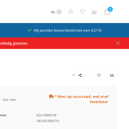
0
NL
Wij worden beoordeeld met een 9.2/10
olledig gesloten.
* Niet op voorraad, wel snel
Excl. btw
leverbaar
mer:
EDI-ONKBOR
5412037063715