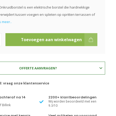
Onkruidborstel is een elektrische borstel die hardnekkige
erwijdert tussen voegen en spleten op opritten terrassen of
 meer..
Toevoegen aan winkelwagen
OFFERTE AANVRAGEN?
d: vraag onze klantenservice
achteraf na 14
2200+ klantbeoordelingen
Wij worden beoordeeld met een
 Billink
9.3/10
rvice met kennis
Veel artikelen op voorraad