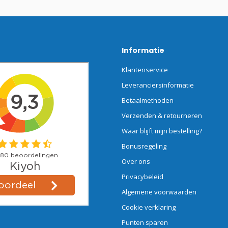
Informatie
Klantenservice
Leveranciersinformatie
Betaalmethoden
Verzenden & retourneren
Waar blijft mijn bestelling?
Bonusregeling
Over ons
Privacybeleid
Algemene voorwaarden
Cookie verklaring
Punten sparen