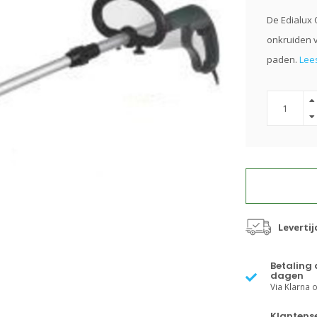
De Edialux 
onkruiden v
paden.
Lees
Levertij
Betaling 
dagen
Via Klarna of
Klantense