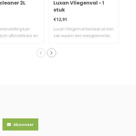
cleaner 2L
Luxan Vliegenval - 1
Ho
stuk
€12,91
€3,
amenstelling kan
Luxan Vliegenval bestaat uit een
Hout
gisch afbreekbare en
zak waarin een meegeleverde..
Abonneer