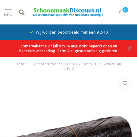
0
MENU
Wij worden beoordeeld met een 9.2/10
Zomervakantie 27 juli t/m 16 augustus: beperkt open en
beperkte verzending. 3 t/m 7 augustus volledig gesloten.
Home
/
Pedaalemmerzakken 63 x 70cm, T15, Zwart (40
rollen)