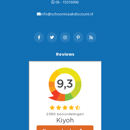
06 - 15016996
info@schoonmaakdiscount.nl
Reviews