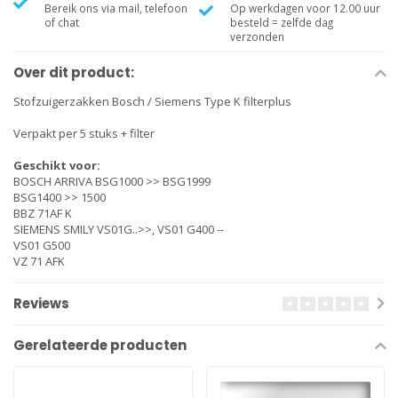
Bereik ons via mail, telefoon
Op werkdagen voor 12.00 uur
of chat
besteld = zelfde dag
verzonden
Over dit product:
Stofzuigerzakken Bosch / Siemens Type K filterplus
Verpakt per 5 stuks + filter
Geschikt voor:
BOSCH ARRIVA BSG1000 >> BSG1999
BSG1400 >> 1500
BBZ 71AF K
SIEMENS SMILY VS01G..>>, VS01 G400 --
VS01 G500
VZ 71 AFK
Reviews
Gerelateerde producten