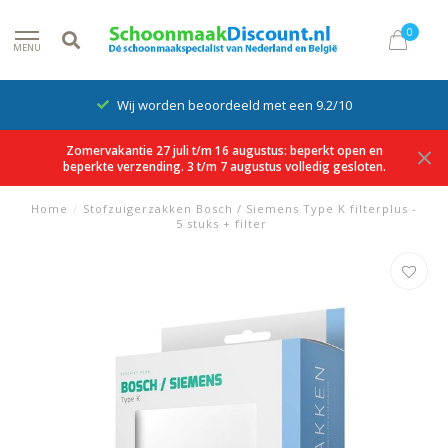
0
MENU
Wij worden beoordeeld met een 9.2/10
Zomervakantie 27 juli t/m 16 augustus: beperkt open en
beperkte verzending. 3 t/m 7 augustus volledig gesloten.
Home
/
Stofzuigerzakken Bosch / Siemens Type K filterplus -
5 stuks + filter