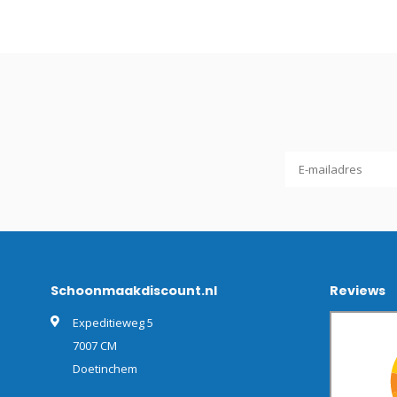
Schoonmaakdiscount.nl
Reviews
Expeditieweg 5
7007 CM
Doetinchem