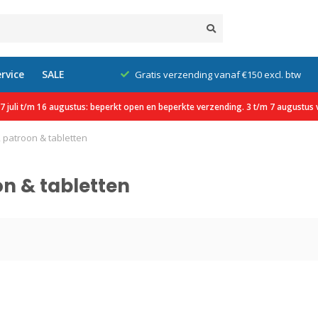
rvice
SALE
klanten
Gratis verzending vanaf €150 excl. btw
 juli t/m 16 augustus: beperkt open en beperkte verzending. 3 t/m 7 augustus v
 patroon & tabletten
on & tabletten