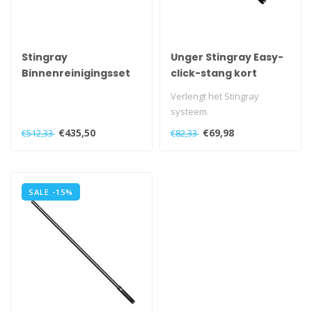
Stingray
Unger Stingray Easy-
Binnenreinigingsset
click-stang kort
450 OS
Verlengt het Stingray
systeem.
€435,50
€69,98
€512,33
€82,33
SALE -15%