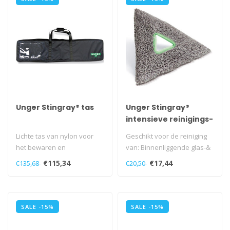
Unger Stingray® tas
Unger Stingray®
intensieve reinigings-
TriPad
Lichte tas van nylon voor
Geschikt voor de reiniging
het bewaren en
van: Binnenliggende glas-&
transporteren van een
spiegeloppervlakken • Li..
€115,34
€17,44
€135,68
€20,50
compleet Stingray..
SALE -15%
SALE -15%