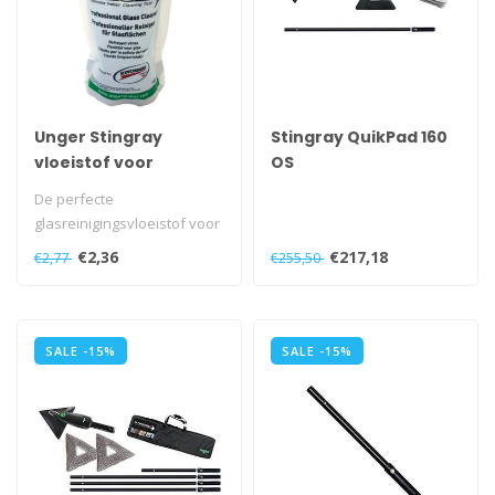
Unger Stingray
Stingray QuikPad 160
vloeistof voor
OS
binnenreiniging
De perfecte
glasreinigingsvloeistof voor
alle glazen oppervlakken,
€2,36
€217,18
€2,77
€255,50
met uitsteken..
SALE -15%
SALE -15%