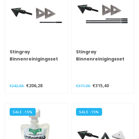
Stingray
Stingray
Binnenreinigingsset
Binnenreinigingsset
100 OS
330 OS
€206,28
€315,40
€242,66
€371,06
SALE -15%
SALE -15%