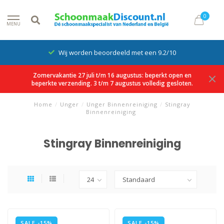
0
MENU
Wij worden beoordeeld met een 9.2/10
Zomervakantie 27 juli t/m 16 augustus: beperkt open en
beperkte verzending. 3 t/m 7 augustus volledig gesloten.
Home
/
Unger
/
Unger Binnenreiniging
/
Stingray
Binnenreiniging
Stingray Binnenreiniging
SALE -15%
SALE -15%