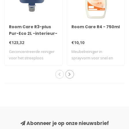
Room Care R3-plus
Room Care R4 - 750ml
Pur-Eco 2L -interieur-
en glasreiniger
€123,32
€10,10
Geconcentreerde reiniger
Meubelreiniger in
voor het streeploos
sprayvorm voor snel en
reinigen van ra..
eenvoudig onderhoud..
Abonneer je op onze nieuwsbrief