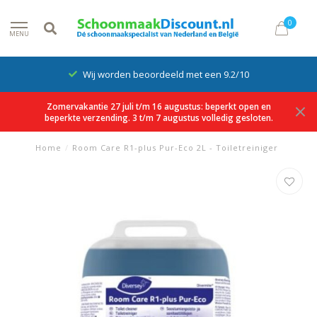
0
MENU
Wij worden beoordeeld met een 9.2/10
Zomervakantie 27 juli t/m 16 augustus: beperkt open en
beperkte verzending. 3 t/m 7 augustus volledig gesloten.
Home
/
Room Care R1-plus Pur-Eco 2L - Toiletreiniger