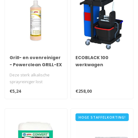
Grill- en ovenreiniger
ECOBLACK 100
- Powerclean GRILL-EX
werkwagen
1L
Deze sterk alkalische
sprayreiniger lost
moeiteloos aangebrande
€5,24
€258,00
organische mater..
HOGE STAFFELKORTING!