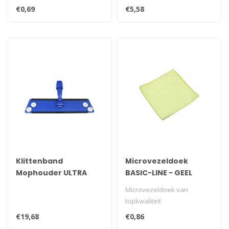
elkaar gewikkeld zijn,
moeiteloos kalk, urinesteen,
€0,69
€5,58
waardo..
cement..
Klittenband
Microvezeldoek
Mophouder ULTRA
BASIC-LINE - GEEL
Velcron ,60cm
Microvezeldoek van
topkwaliteit
€19,68
€0,86