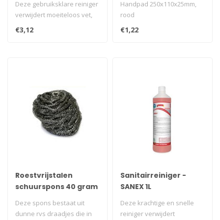
Deze gebruiksklare reiniger
Handpad 250x110x25mm,
verwijdert moeiteloos vet,
rood
vuil en viltstiftstrepen...
€3,12
€1,22
Roestvrijstalen
Sanitairreiniger -
schuurspons 40 gram
SANEX 1L
Deze spons bestaat uit
Deze krachtige en snelle
dunne rvs draadjes die in
reiniger verwijdert