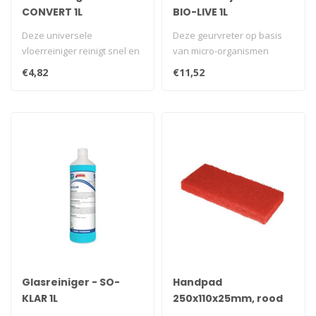
CONVERT 1L
BIO-LIVE 1L
Deze universele
Deze geurvreter op basis
vloerreiniger reinigt snel en
van micro-organismen
grondig. Laat na het
breekt vuil en slechte
€4,82
€11,52
reinigen een ..
geuren op ..
Glasreiniger - SO-
Handpad
KLAR 1L
250x110x25mm, rood