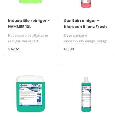
Industriële reiniger -
Sanitairreiniger -
HAMMER 10L
Klarosan Bilanz Fresh
1L
Hoogwaardige alkalische
Deze sanitaire
reiniger. Verwijdert
onderhoudsreiniger reinigt
hardnekkig vuil,
grondig en snel. Verwijdert
€47,61
€3,89
aangekoekte resten..
kalk urine..