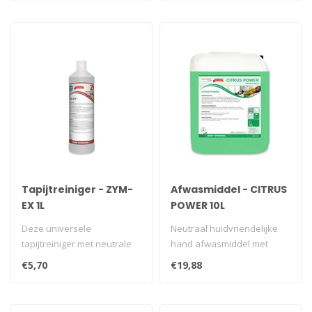
Tapijtreiniger - ZYM-
Afwasmiddel - CITRUS
EX 1L
POWER 10L
Deze universele
Neutraal huidvriendelijke
tapijtreiniger met neutrale
hand afwasmiddel met
geur verwijdert hardnekkig
aangename citroengeur.
€5,70
€19,88
vuil uit ..
Te gebrui..