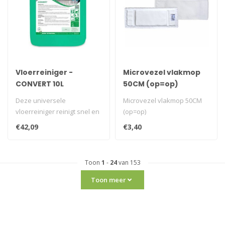
Vloerreiniger -
Microvezel vlakmop
CONVERT 10L
50CM (op=op)
Deze universele
Microvezel vlakmop 50CM
vloerreiniger reinigt snel en
(op=op)
grondig. Laat na het
€42,09
€3,40
reinigen een ..
Toon
1
-
24
van 153
Toon meer