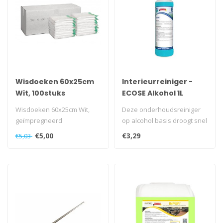
Wisdoeken 60x25cm
Interieurreiniger -
Wit, 100stuks
ECOSE Alkohol 1L
Wisdoeken 60x25cm Wit,
Deze onderhoudsreiniger
geïmpregneerd
op alcohol basis droogt snel
en streepvrij, behoudt de g..
€5,00
€3,29
€5,03