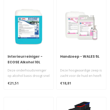
Interieurreiniger -
Handzeep - WALES 5L
ECOSE Alkohol 10L
Deze onderhoudsreiniger
Deze hoogwaardige zeep is
op alcohol basis droogt snel
zacht voor de huid en heeft
en streepvrij, behoudt de g..
een frisse meloen geur...
€21,51
€18,81