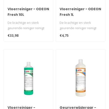
Vloerreiniger - ODEON
Vloerreiniger - ODEON
Fresh 10L
Fresh 1L
De krachtige en sterk
De krachtige en sterk
geurende reiniger reinigt
geurende reiniger reinigt
snel en laat gedurende een
snel en laat gedurende een
€33,98
€4,75
lange..
lange..
Vloerreiniger -
Geurverwijderaar -