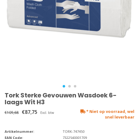
Tork Sterke Gevouwen Wasdoek 6-
laags Wit H3
€87,75
* Niet op voorraad, wel
€109,68
Excl. btw
snel leverbaar
Artikelnummer:
TORK-747450
EAN Code:
7322540001709