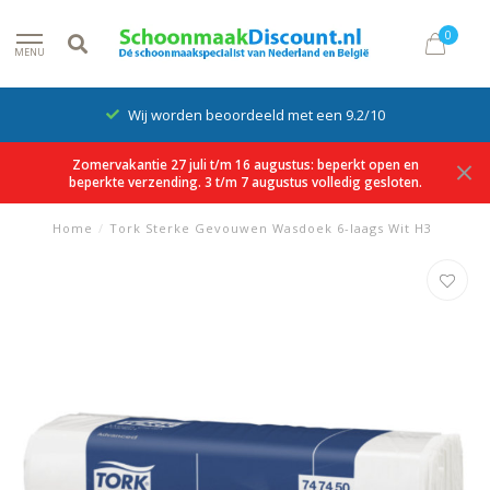
0
MENU
Wij worden beoordeeld met een 9.2/10
Zomervakantie 27 juli t/m 16 augustus: beperkt open en
beperkte verzending. 3 t/m 7 augustus volledig gesloten.
Home
/
Tork Sterke Gevouwen Wasdoek 6-laags Wit H3